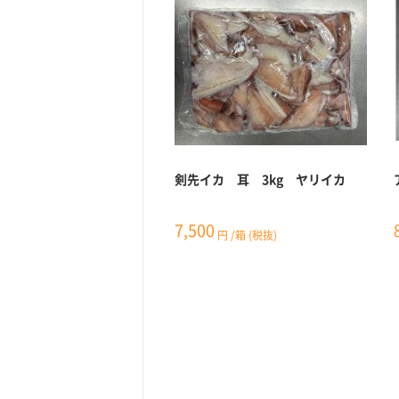
剣先イカ 耳 3kg ヤリイカ
7,500
円
/箱
(税抜)