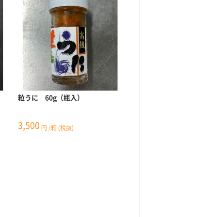
粒うに 60g（瓶入）
3,500
円
/箱
(税抜)