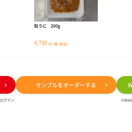
粒うに 200g
6,700
円
/箱
(税抜)
サンプルをオーダーする
は
ログイン
※We