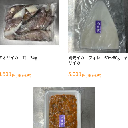
アオリイカ 耳 3kg
剣先イカ フィレ 60～80g ヤ
リイカ
8,500
5,000
円
/箱
(税抜)
円
/箱
(税抜)