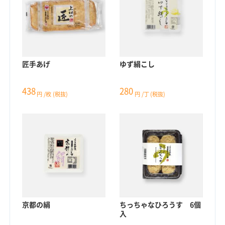
匠手あげ
ゆず絹こし
438
280
円
/枚
(税抜)
円
/丁
(税抜)
京都の絹
ちっちゃなひろうす 6個
入