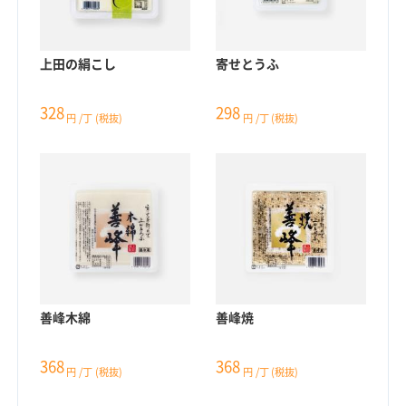
上田の絹こし
寄せとうふ
328
298
円
/丁
(税抜)
円
/丁
(税抜)
善峰木綿
善峰焼
368
368
円
/丁
(税抜)
円
/丁
(税抜)