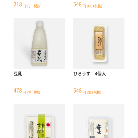
218
548
円
/丁
(税抜)
円
/PC
(税抜)
豆乳
ひろうす 4個入
478
548
円
/本
(税抜)
円
/個
(税抜)