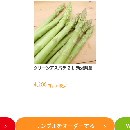
グリーンアスパラ ２Ｌ 新潟県産
4,200
円
/kg
(税抜)
サンプルをオーダーする