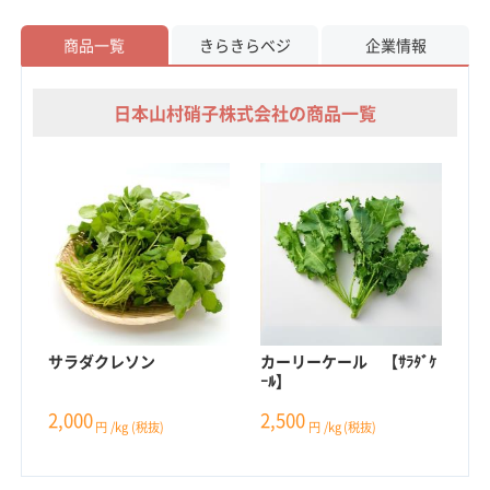
商品一覧
きらきらベジ
企業情報
日本山村硝子株式会社の商品一覧
サラダクレソン
カーリーケール 【ｻﾗﾀﾞｹ
ｰﾙ】
2,000
2,500
円
/kg
(税抜)
円
/kg
(税抜)