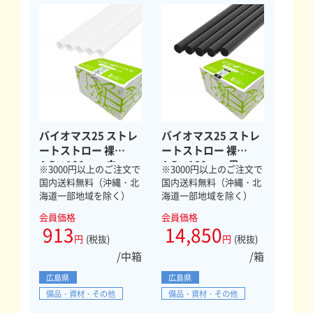
バイオマス25 ストレ
バイオマス25 ストレ
ートストロー 裸
ートストロー 裸
4.5×180mm 白
4.5×180mm 黒
※3000円以上のご注文で
※3000円以上のご注文で
1000本
20000本
国内送料無料（沖縄・北
国内送料無料（沖縄・北
海道一部地域を除く）
海道一部地域を除く）
会員価格
会員価格
913
14,850
円
(税抜)
円
(税抜)
/中箱
/箱
広島県
広島県
備品・資材・その他
備品・資材・その他