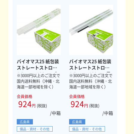
バイオマス25 紙包装
バイオマス25 紙包装
ストレートストロー
ストレートストロー
4.5mm×180mm 白
4.5mm×180mm 黒
※3000円以上のご注文で
※3000円以上のご注文で
500本
500本
国内送料無料（沖縄・北
国内送料無料（沖縄・北
海道一部地域を除く）
海道一部地域を除く）
会員価格
会員価格
924
924
円
(税抜)
円
(税抜)
/中箱
/中箱
広島県
広島県
備品・資材・その他
備品・資材・その他