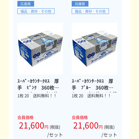
広島県
兵庫県
備品・資材・その他
備品・資材・その他
ｽｰﾊﾟｰｶｳﾝﾀｰｸﾛｽ 厚
ｽｰﾊﾟｰｶｳﾝﾀｰｸﾛｽ 厚
手 ﾋﾟﾝｸ 360枚
手 ﾌﾞﾙｰ 360枚×3
× 3ケース（60枚
ケース（60枚×6小箱
1枚 20 送料無料！！
1枚 20 送料無料！！
×6小箱×3ケース）
×3ケース）
会員価格
会員価格
21,600
21,600
円
(税抜)
円
(税抜)
/セット
/セット