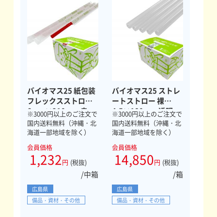
バイオマス25 紙包装
バイオマス25 ストレ
フレックスストロー
ートストロー 裸
6mm×210mm 赤
4.5×180mm 透明
※3000円以上のご注文で
※3000円以上のご注文で
500本
20000本
国内送料無料（沖縄・北
国内送料無料（沖縄・北
海道一部地域を除く）
海道一部地域を除く）
会員価格
会員価格
1,232
14,850
円
(税抜)
円
(税抜)
/中箱
/箱
広島県
広島県
備品・資材・その他
備品・資材・その他