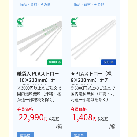
備品・資材・その他
備品・資材・その他
紙袋入 PLAストロー
★PLAストロー（裸
（6×210mm）ナチ
6×210mm）ナチュ
ュラル 8000本
ラル 500本
※3000円以上のご注文で
※3000円以上のご注文で
国内送料無料（沖縄・北
国内送料無料（沖縄・北
海道一部地域を除く）
海道一部地域を除く）
会員価格
会員価格
22,990
1,408
円
(税抜)
円
(税抜)
/箱
/箱
広島県
広島県