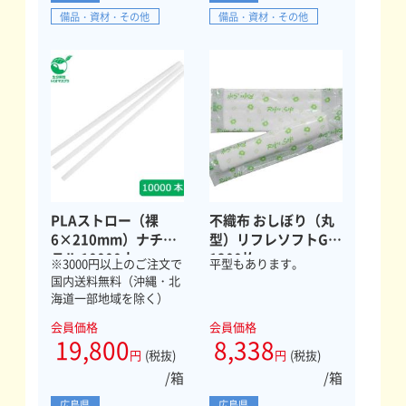
備品・資材・その他
備品・資材・その他
PLAストロー（裸
不織布 おしぼり（丸
6×210mm）ナチュ
型）リフレソフトG
ラル 10000本
1200枚
※3000円以上のご注文で
平型もあります。
国内送料無料（沖縄・北
海道一部地域を除く）
会員価格
会員価格
19,800
8,338
円
(税抜)
円
(税抜)
/箱
/箱
広島県
広島県