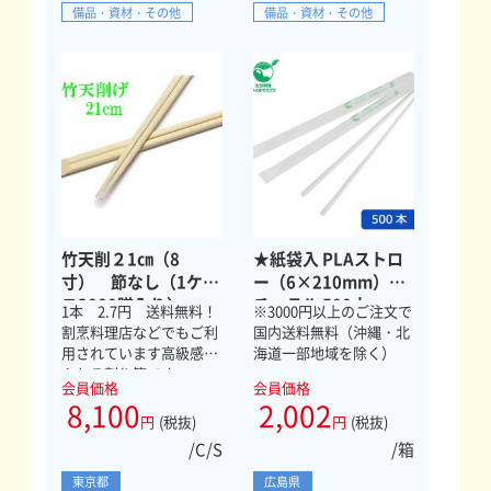
備品・資材・その他
備品・資材・その他
竹天削２1㎝（8
★紙袋入 PLAストロ
寸） 節なし（1ケー
ー（6×210mm）ナ
ス3000膳入り）
チュラル 500本
1本 2.7円 送料無料！
※3000円以上のご注文で
割烹料理店などでもご利
国内送料無料（沖縄・北
用されています高級感あ
海道一部地域を除く）
ふれる割り箸です。
会員価格
会員価格
8,100
2,002
円
(税抜)
円
(税抜)
/C/S
/箱
東京都
広島県