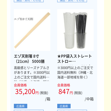
備品・資材・その他
備品・資材・その他
エゾ天削箸 8寸
★PP袋入ストレート
（21cm） 5000膳
ストロー
4.5×180mm 500本
高級感とリーズナブルさ
※3000円以上のご注文で
（白）
があります。※3000円以
国内送料無料（沖縄・北
上のご注文で国内送料無
海道一部地域を除く）
料（沖縄・北海道一部地
会員価格
会員価格
域を除く）
35,200
847
円
(税抜)
円
(税抜)
/箱
/中箱
広島県
広島県