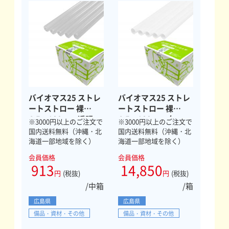
バイオマス25 ストレ
バイオマス25 ストレ
ートストロー 裸
ートストロー 裸
4.5×180mm 透明
4.5×180mm 白
※3000円以上のご注文で
※3000円以上のご注文で
1000本
20000本
国内送料無料（沖縄・北
国内送料無料（沖縄・北
海道一部地域を除く）
海道一部地域を除く）
会員価格
会員価格
913
14,850
円
(税抜)
円
(税抜)
/中箱
/箱
広島県
広島県
備品・資材・その他
備品・資材・その他