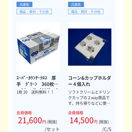
兵庫県
兵庫県
備品・資材・その他
備品・資材・その他
ｽｰﾊﾟｰｶｳﾝﾀｰｸﾛｽ 厚
コーン&カップホルダ
手 ｸﾞﾘｰﾝ 360枚
ー４個入れ
×3ケース（60枚×6
1枚 20 送料無料！！
ソフトクリームとドリン
小箱×3ケース）
クカップの２way商品で
す。持ち帰りなどに便利
です。
会員価格
会員価格
21,600
14,500
円
(税抜)
円
(税抜)
/セット
/C/S