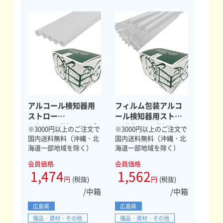
アルコール検知器用
フィルム包装アルコ
ストロー
ール検知器用ストロ
4.5mm×70mm スト
ー 4.5mm×70mm
※3000円以上のご注文で
※3000円以上のご注文で
レート 2000本
ストレート 800本
国内送料無料（沖縄・北
国内送料無料（沖縄・北
海道一部地域を除く）
海道一部地域を除く）
会員価格
会員価格
1,474
1,562
円
(税抜)
円
(税抜)
/中箱
/中箱
広島県
広島県
備品・資材・その他
備品・資材・その他