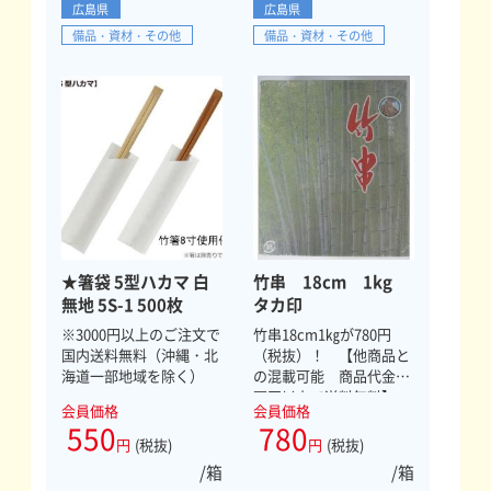
広島県
広島県
備品・資材・その他
備品・資材・その他
★箸袋 5型ハカマ 白
竹串 18cm 1kg
無地 5S-1 500枚
タカ印
※3000円以上のご注文で
竹串18cm1㎏が780円
国内送料無料（沖縄・北
（税抜）！ 【他商品と
海道一部地域を除く）
の混載可能 商品代金1
万円以上で送料無料】
会員価格
会員価格
550
780
円
(税抜)
円
(税抜)
/箱
/箱