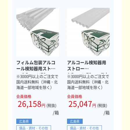
フィルム包装アルコ
アルコール検知器用
ール検知器用ストロ
ストロー
ー 4.5mm×70mm
4.5mm×70mm スト
※3000円以上のご注文で
※3000円以上のご注文で
ストレート 16000本
レート 40000本
国内送料無料（沖縄・北
国内送料無料（沖縄・北
海道一部地域を除く）
海道一部地域を除く）
会員価格
会員価格
26,158
25,047
円
(税抜)
円
(税抜)
/箱
/箱
広島県
広島県
備品・資材・その他
備品・資材・その他