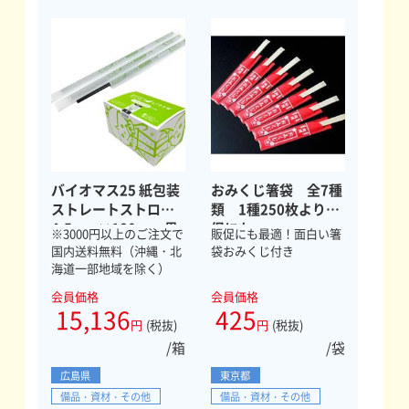
バイオマス25 紙包装
おみくじ箸袋 全7種
ストレートストロー
類 1種250枚より販
4.5mm×180mm 黒
促にも
※3000円以上のご注文で
販促にも最適！面白い箸
10000本
国内送料無料（沖縄・北
袋おみくじ付き
海道一部地域を除く）
会員価格
会員価格
15,136
425
円
(税抜)
円
(税抜)
/箱
/袋
広島県
東京都
備品・資材・その他
備品・資材・その他