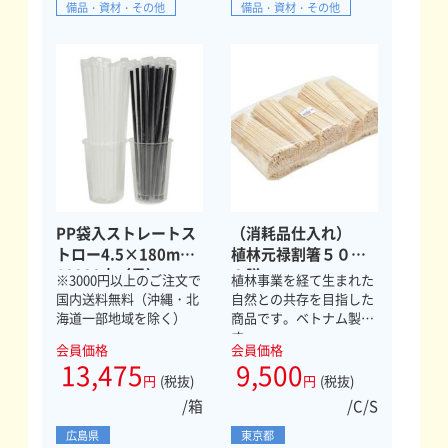
備品・資材・その他
備品・資材・その他
PP袋入ストレートス
（消耗品仕入れ）
トロー4.5×180mm
植林元禄割箸５００
10000本（黒）
０膳
※3000円以上のご注文で
植林事業を経て生まれた
国内送料無料（沖縄・北
自然との共存を目指した
海道一部地域を除く）
商品です。ベトナム製で
す。
会員価格
会員価格
13,475
9,500
円
(税抜)
円
(税抜)
/箱
/C/S
広島県
東京都