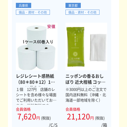
兵庫県
東京都
備品・資材・その他
備品・資材・その他
レジレシート感熱紙
ニッポンの香るおし
（80＊80＊12）1ケ
ぼり 近大柑橘 コット
ース60巻入り
ン100％ 1200枚
１個 127円 店舗のレ
※3000円以上のご注文で
シートを含め様々な場面
国内送料無料（沖縄・北
でご利用いただいており
海道一部地域を除く）
ます、送料無料です。
会員価格
会員価格
7,620
21,120
円
(税抜)
円
(税抜)
/C/S
/箱