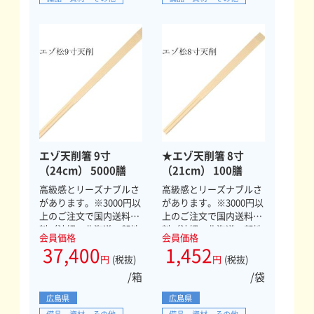
エゾ天削箸 9寸
★エゾ天削箸 8寸
（24cm） 5000膳
（21cm） 100膳
高級感とリーズナブルさ
高級感とリーズナブルさ
があります。※3000円以
があります。※3000円以
上のご注文で国内送料無
上のご注文で国内送料無
料（沖縄・北海道一部地
料（沖縄・北海道一部地
会員価格
会員価格
域を除く）
域を除く）
37,400
1,452
円
(税抜)
円
(税抜)
/箱
/袋
広島県
広島県