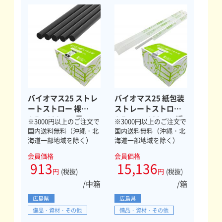
バイオマス25 ストレ
バイオマス25 紙包装
ートストロー 裸
ストレートストロー
4.5×180mm 黒
4.5mm×180mm 透
※3000円以上のご注文で
※3000円以上のご注文で
1000本
明 10000本
国内送料無料（沖縄・北
国内送料無料（沖縄・北
海道一部地域を除く）
海道一部地域を除く）
会員価格
会員価格
913
15,136
円
(税抜)
円
(税抜)
/中箱
/箱
広島県
広島県
備品・資材・その他
備品・資材・その他