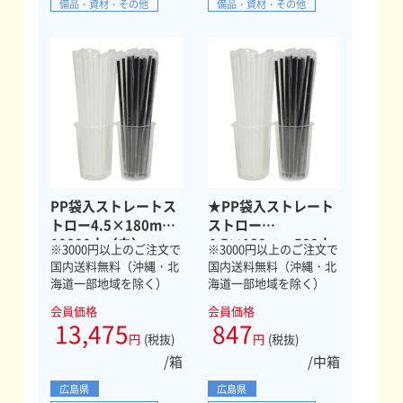
備品・資材・その他
備品・資材・その他
PP袋入ストレートス
★PP袋入ストレート
トロー4.5×180mm
ストロー
10000本（白）
4.5×180mm 500本
※3000円以上のご注文で
※3000円以上のご注文で
（黒）
国内送料無料（沖縄・北
国内送料無料（沖縄・北
海道一部地域を除く）
海道一部地域を除く）
会員価格
会員価格
13,475
847
円
(税抜)
円
(税抜)
/箱
/中箱
広島県
広島県