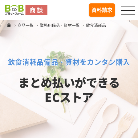
togg
資料請求
商品一覧
業務用備品・資材一覧
飲食消耗品
飲食消耗品備品・資材をカンタン購入
まとめ払いができる
ECストア