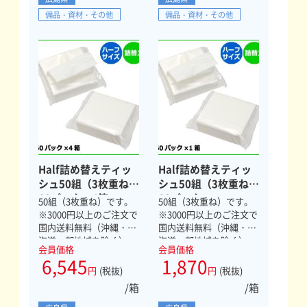
備品・資材・その他
備品・資材・その他
Half詰め替えティッ
Half詰め替えティッ
シュ50組（3枚重ね）
シュ50組（3枚重ね）
60パック×4箱
60パック
50組（3枚重ね）です。
50組（3枚重ね）です。
※3000円以上のご注文で
※3000円以上のご注文で
国内送料無料（沖縄・北
国内送料無料（沖縄・北
海道一部地域を除く）
海道一部地域を除く）
会員価格
会員価格
6,545
1,870
円
(税抜)
円
(税抜)
/箱
/箱