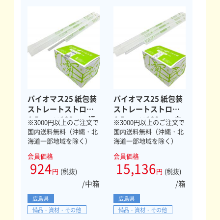
バイオマス25 紙包装
バイオマス25 紙包装
ストレートストロー
ストレートストロー
4.5mm×180mm 透
4.5mm×180mm 白
※3000円以上のご注文で
※3000円以上のご注文で
明 500本
10000本
国内送料無料（沖縄・北
国内送料無料（沖縄・北
海道一部地域を除く）
海道一部地域を除く）
会員価格
会員価格
924
15,136
円
(税抜)
円
(税抜)
/中箱
/箱
広島県
広島県
備品・資材・その他
備品・資材・その他