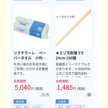
リクチラーレ ペー
★エゾ天削箸 9寸
パータオル 小判２
24cm 100膳
００枚 １ケース
手洗い後のお手拭き用に
高級感とリーズナブルさ
ご利用いただける定番商
があります。※3000円以
品です。
上のご注文で国内送料無
料（沖縄・北海道一部地
会員価格
会員価格
域を除く）
5,040
1,485
円
(税抜)
円
(税抜)
/C/S
/袋
東京都
広島県
備品・資材・その他
備品・資材・その他