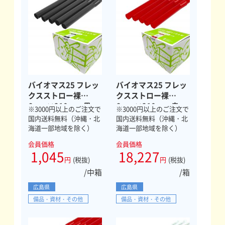
バイオマス25 フレッ
バイオマス25 フレッ
クスストロー裸
クスストロー裸
6mm×210mm 黒
6mm×210mm 赤
※3000円以上のご注文で
※3000円以上のご注文で
500本
10000本
国内送料無料（沖縄・北
国内送料無料（沖縄・北
海道一部地域を除く）
海道一部地域を除く）
会員価格
会員価格
1,045
18,227
円
(税抜)
円
(税抜)
/中箱
/箱
広島県
広島県
備品・資材・その他
備品・資材・その他